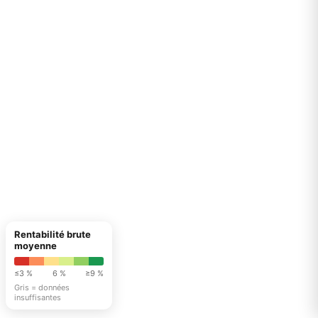
Rentabilité brute
moyenne
≤3 %
6 %
≥9 %
Gris = données
insuffisantes